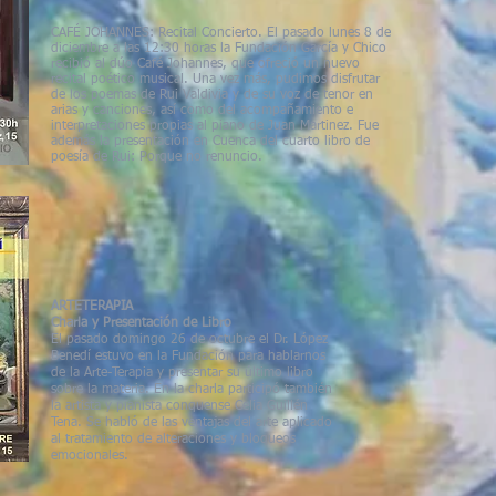
CAFÉ JOHANNES: Recital Concierto. El pasado lunes 8 de
diciembre a las 12:30 horas la Fundación García y Chico
recibió al dúo Café Johannes, que ofreció un nuevo
recital poético musical. Una vez más, pudimos disfrutar
de los poemas de Rui Valdivia y de su voz de tenor en
arias y canciones, así como del acompañamiento e
interpretaciones propias al piano de Juan Martinez. Fue
además la presentación en Cuenca del cuarto libro de
poesía de Rui: Porque no renuncio. ​
ARTETERAPIA
Charla y Presentación de Libro
El pasado domingo 26 de octubre el Dr. López
Benedí estuvo en la Fundación para hablarnos
de la Arte-Terapia y presentar su último libro
sobre la materia. En la charla participó también
la artista y pianista conquense Celia Guillén
Tena. Se habló de las ventajas del arte aplicado
al tratamiento de alteraciones y bloqueos
emocionales.