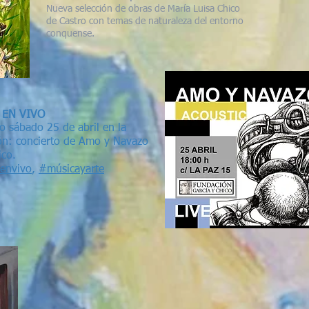
Nueva selección de obras de María Luisa Chico
de Castro con temas de naturaleza del entorno
conquense.
 EN VIVO
o sábado 25 de abril en la
ón: concierto de Amo y Navazo
ico.
envivo
,
#músicayarte