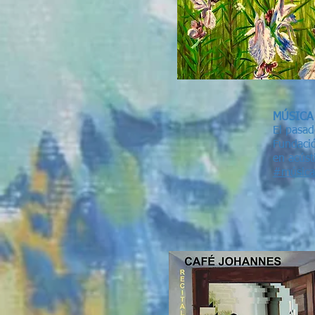
MÚSICA
El pasad
Fundaci
en acúst
#música