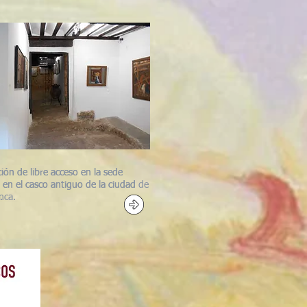
ión de libre acceso en la sede
ión de libre acceso en la sede
 en el casco antiguo de la ciudad de
 en el casco antiguo de la ciudad
.
nca.