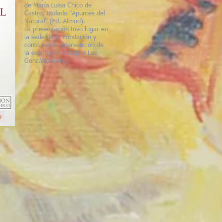
de María Luisa Chico de
Castro, titulado "Apuntes del
Natural" (Ed. Almud).
La presentación tuvo lugar en
la sede de la Fundación y
contó con la intervención de
la escritora y activista Luz
González Rubio.