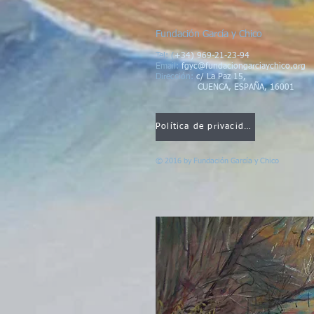
Fundación García y Chico
Tel: (
+34) 969-21-23-94
Email:
fgyc@fundaciongarciaychico.org
Dirección
:
c/ La Paz 15,
CUENCA, ESPAÑA, 16001
Política de privacidad
© 2016 by
Fundación García y Chico
Fundación García y Chico
Tel:
(+34) 969-21-23-94
Email:
fgyc@fundaciongarciaychico.org